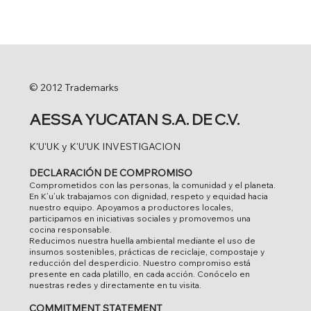
© 2012 Trademarks
AESSA YUCATAN S.A. DE C.V.
K'U'UK y K'U'UK INVESTIGACION
DECLARACIÓN DE COMPROMISO
Comprometidos con las personas, la comunidad y el planeta.
En K’u’uk trabajamos con dignidad, respeto y equidad hacia
nuestro equipo. Apoyamos a productores locales,
participamos en iniciativas sociales y promovemos una
cocina responsable.
Reducimos nuestra huella ambiental mediante el uso de
insumos sostenibles, prácticas de reciclaje, compostaje y
reducción del desperdicio. Nuestro compromiso está
presente en cada platillo, en cada acción. Conócelo en
nuestras redes y directamente en tu visita.
COMMITMENT STATEMENT